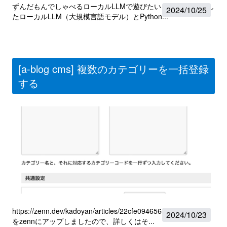
ずんだもんでしゃべるローカルLLMで遊びたい Ollamaを利用し
2024
/
10/25
たローカルLLM（大規模言語モデル）とPython...
[a-blog cms] 複数のカテゴリーを一括登録
する
https://zenn.dev/kadoyan/articles/22cfe094656c3e 詳細な記事
2024
/
10/23
をzennにアップしましたので、詳しくはそ...