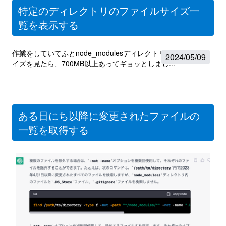
特定のディレクトリのファイルサイズ一
覧を表示する
作業をしていてふとnode_modulesディレクトリのファイルサ
2024
/
05/09
イズを見たら、700MB以上あってギョッとしまし...
ある日にち以降に変更されたファイルの
一覧を取得する