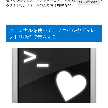
2022
/
12/22
るサイトで、フォームの入力欄（input type=...
ターミナルを使って、ファイルやディレ
クトリ操作で楽をする