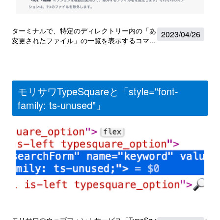
ターミナルで、特定のディレクトリー内の「ある日にち以降に
2023
/
04/26
変更されたファイル」の一覧を表示するコマ...
モリサワTypeSquareと「style="font-
family: ts-unused"」
モリサワのウェブフォントサービス「TypeSquare」を使ってい