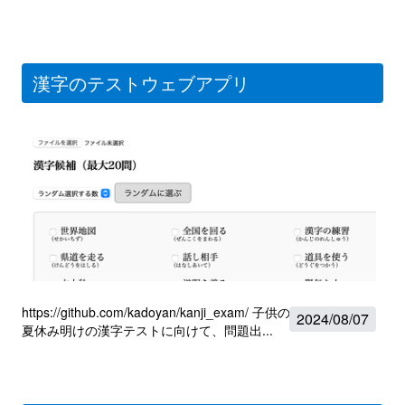
漢字のテストウェブアプリ
https://github.com/kadoyan/kanji_exam/ 子供の夏休みの課題、
2024
/
08/07
夏休み明けの漢字テストに向けて、問題出...