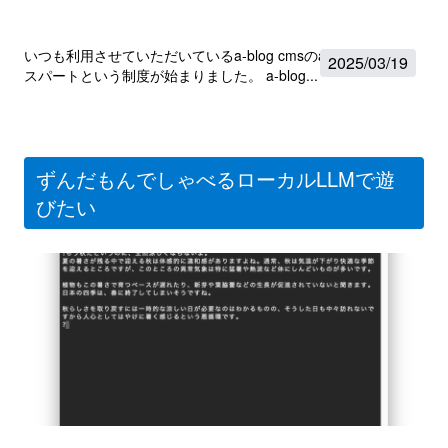
いつも利用させていただいているa-blog cmsのa-blog cmsエキ
2025
/
03/19
スパートという制度が始まりました。 a-blog...
ずんだもんでしゃべるローカルLLMで遊
びたい