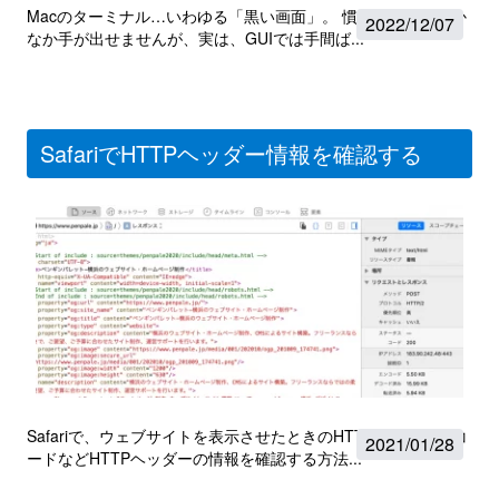
Macのターミナル…いわゆる「黒い画面」。 慣れるまではなか
2022
/
12/07
なか手が出せませんが、実は、GUIでは手間ば...
SafariでHTTPヘッダー情報を確認する
Safariで、ウェブサイトを表示させたときのHTTPステータスコ
2021
/
01/28
ードなどHTTPヘッダーの情報を確認する方法...